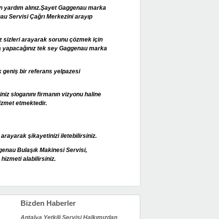
ümden yardım alınız.Şayet Gaggenau marka
nau Servisi Çağrı Merkezini arayıp
z sizleri arayarak sorunu çözmek için
nra yapacağınız tek sey Gaggenau marka
 geniş bir referans yelpazesi
iz sloganını firmanın vizyonu haline
izmet etmektedir.
ayarak şikayetinizi iletebilirsiniz.
enau Bulaşık Makinesi Servisi,
izmeti alabilirsiniz.
Bizden Haberler
Antalya Yetkili Servisi Halkımızdan