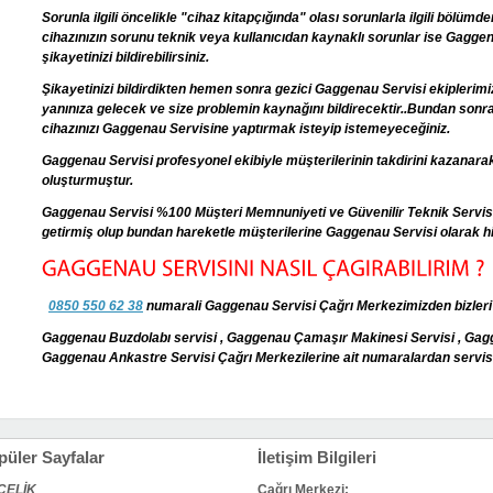
Sorunla ilgili öncelikle "cihaz kitapçığında" olası sorunlarla ilgili böl
cihazınızın sorunu teknik veya kullanıcıdan kaynaklı sorunlar ise Gagge
şikayetinizi bildirebilirsiniz.
Şikayetinizi bildirdikten hemen sonra gezici Gaggenau Servisi ekiplerimi
yanınıza gelecek ve size problemin kaynağını bildirecektir..Bundan so
cihazınızı Gaggenau Servisine yaptırmak isteyip istemeyeceğiniz.
Gaggenau Servisi profesyonel ekibiyle müşterilerinin takdirini kazanarak
oluşturmuştur.
Gaggenau Servisi %100 Müşteri Memnuniyeti ve Güvenilir Teknik Servisin
getirmiş olup bundan hareketle müşterilerine Gaggenau Servisi olarak h
0850 550 62 38
numarali Gaggenau Servisi Çağrı Merkezimizden bizleri ar
Gaggenau Buzdolabı servisi , Gaggenau Çamaşır Makinesi Servisi , Gagg
Gaggenau Ankastre Servisi Çağrı Merkezilerine ait numaralardan servis h
püler Sayfalar
İletişim Bilgileri
ÇELİK
Çağrı Merkezi: