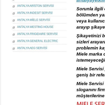
antalyayetkil
ANTALYA ARİSTON SERVİSİ
Sorunla ilgili
ANTALYA INDESIT SERVİSİ
bölümden yar
ANTALYA MİELE SERVİSİ
veya kullanıc
arayıp şikayeti
ANTALYA WESTING HOUSE
ANTALYA FRIGIDAIRE SERVİSİ
Şikayetinizi 
sizleri araya
ANTALYA GENERAL ELECTRIC
problemin kay
ANTALYA AEG SERVİSİ
Miele marka c
istemeyeceği
Miele Servisi
geniş bir ref
Miele Servisi
sloganını fir
müşterilerine